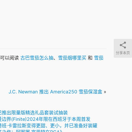
分享本页
可以阅读 
古巴雪茄怎么抽
、
雪茄烟哪里买
 和 
雪茄
J.C. Newman 推出 America250 雪茄保湿盒
»
巴推出限量版精选礼品套装试抽装
边界(Finite)2024年限在西班牙于本周首发
特班·卡雷拉斯变得更甜、更小，并已准备好装罐
忆之作：阿图罗·富恩特在PCA》