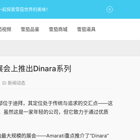
一起探索雪茄世界的美味！
茄视频
雪茄品鉴
雪茄商城
雪茄道具
展会上推出Dinara系列
新闻动态
）创立，总部位于迪拜，其定位处于传统与追求的交汇点——这
。虽然这是一家年轻的公司，但它致力于通过优质
模的展会——Amarati重点推介了“Dinara”