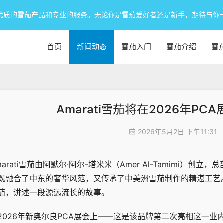
优质的雪茄产品和专业的服务。无论你是雪茄爱好者还是新手，期待与你
首页
新闻动态
雪茄入门
雪茄介绍
雪
Amarati雪茄将在2026年PCA
2026年5月2日 下午11:31
marati雪茄由阿默尔·阿尔-塔米米（Amer Al-Tamimi
既融合了中东的奢华风范，又传承了中美洲雪茄制作的精湛工艺
茄，讲述一段源远流长的故事。
2026年新奥尔良PCA展会上——这是该品牌第二次亮相这一业内最大规