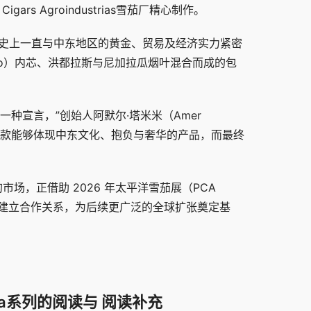
s Agroindustrias雪茄厂精心制作。
在历史上一直与中东地区的黄金、贸易及经济实力紧密
ojo）内芯、洪都拉斯与尼加拉瓜烟叶混合而成的包
。
是一种宣言，”创始人阿默尔·塔米米（Amer 
造一款能够体现中东文化、抱负与奢华的产品，而最终
场，正借助 2026 年太平洋雪茄展（PCA 
伴建立合作关系，为后续更广泛的全球扩张奠定基
ara系列的阅读与 阅读补充