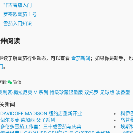
非古雪茄入门
罗密欧雪茄 1 号
雪茄入门知识
延伸阅读
继续了解雪茄行业动态，可以查看 
雪茄新闻
；如果你是新手，也
门
。
享到:
微信
奥利瓦·梅拉尼奥 V 系列 特级珍藏限量版 双托罗 足球版 淡香型
关新闻
DAVIDOFF MADISON 纽约店重新开业
科伊
佩尔多莫·莱加西 父子系列
乌普曼
多伦多雪茄工作室：三十载雪茄与庆典
埃斯
传承经典：CAVALIER GENÈVE 与 CVSTOS 合作项目
《追