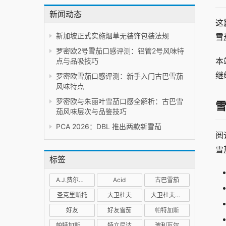
新闻动态
这
新加坡正式实施烟草无装饰包装法规
雪
罗密欧2号雪茄口感评测：铝管2号风味特
本
点与品吸技巧
继
罗密欧雪茄口感评测：新手入门古巴雪茄
风味特点
罗密欧与朱丽叶雪茄口感全解析：古巴雪
茄风味层次与品鉴技巧
PCA 2026：DBL 推出两款新雪茄
阅
雪
标签
A.J.费尔南德斯
Acid
古巴雪茄
圣克里斯托
大卫杜夫
大卫杜夫雪茄
好友
好友雪茄
帕特加斯
帕特加斯雪茄
特立尼达
玻利瓦尔