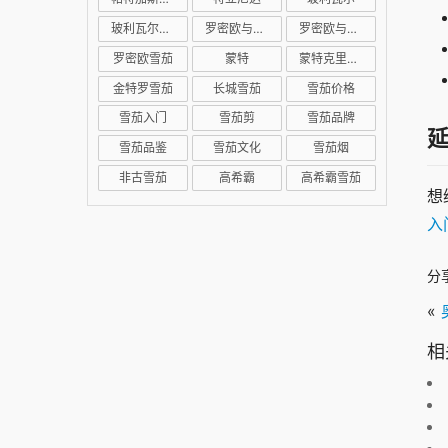
玻利瓦尔雪茄
罗密欧与朱丽叶
罗密欧与朱丽叶雪茄
罗密欧雪茄
蒙特
蒙特克里斯托
金特罗雪茄
长城雪茄
雪茄价格
雪茄入门
雪茄剪
雪茄品牌
雪茄品鉴
雪茄文化
雪茄烟
非古雪茄
高希霸
高希霸雪茄
想
入
分
«
相