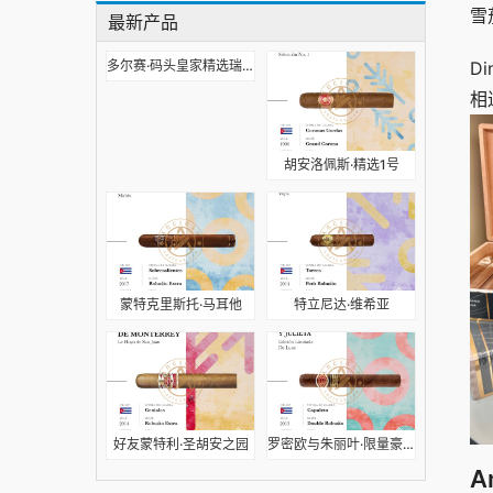
雪
最新产品
多尔赛·码头皇家精选瑞士地区限量
D
相
胡安洛佩斯·精选1号
蒙特克里斯托·马耳他
特立尼达·维希亚
好友蒙特利·圣胡安之园
罗密欧与朱丽叶·限量豪华版
A