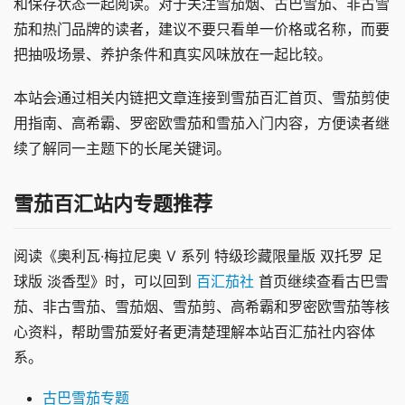
和保存状态一起阅读。对于关注雪茄烟、古巴雪茄、非古雪
茄和热门品牌的读者，建议不要只看单一价格或名称，而要
把抽吸场景、养护条件和真实风味放在一起比较。
本站会通过相关内链把文章连接到雪茄百汇首页、雪茄剪使
用指南、高希霸、罗密欧雪茄和雪茄入门内容，方便读者继
续了解同一主题下的长尾关键词。
雪茄百汇站内专题推荐
阅读《奥利瓦·梅拉尼奥 V 系列 特级珍藏限量版 双托罗 足
球版 淡香型》时，可以回到
百汇茄社
首页继续查看古巴雪
茄、非古雪茄、雪茄烟、雪茄剪、高希霸和罗密欧雪茄等核
心资料，帮助雪茄爱好者更清楚理解本站百汇茄社内容体
系。
古巴雪茄专题