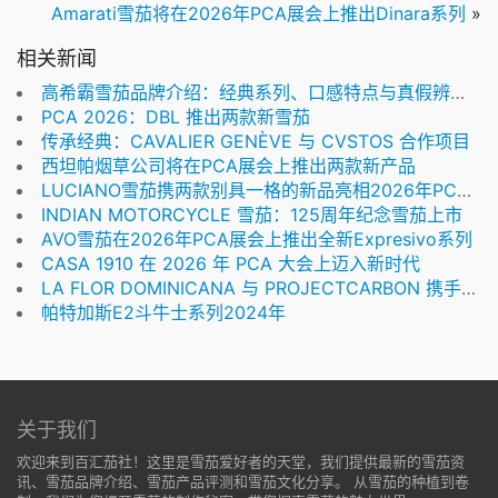
Amarati雪茄将在2026年PCA展会上推出Dinara系列
»
相关新闻
高希霸雪茄品牌介绍：经典系列、口感特点与真假辨别要点
PCA 2026：DBL 推出两款新雪茄
传承经典：CAVALIER GENÈVE 与 CVSTOS 合作项目
西坦帕烟草公司将在PCA展会上推出两款新产品
LUCIANO雪茄携两款别具一格的新品亮相2026年PCA展会
INDIAN MOTORCYCLE 雪茄：125周年纪念雪茄上市
AVO雪茄在2026年PCA展会上推出全新Expresivo系列
CASA 1910 在 2026 年 PCA 大会上迈入新时代
LA FLOR DOMINICANA 与 PROJECTCARBON 携手亮相 2026 年 PCA 展会
帕特加斯E2斗牛士系列2024年
关于我们
欢迎来到百汇茄社！这里是雪茄爱好者的天堂，我们提供最新的雪茄资
讯、雪茄品牌介绍、雪茄产品评测和雪茄文化分享。 从雪茄的种植到卷