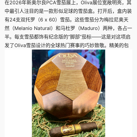
在2026年新奥尔良PCA雪茄展上，Oliva展位宽敞明亮，其
中最引人注目的是一款形似足球的雪茄盒。打开后，盒内装
有24支双托罗（6 x 60）雪茄。这些雪茄分为梅拉尼奥天
然（Melanio Natural）和马杜罗（Maduro）两种，各占一
半。每支雪茄都饰有纪念版的“脚部”茄标——这是对这项启
发了Oliva雪茄设计的全球热门赛事的巧妙致敬。
精美的包